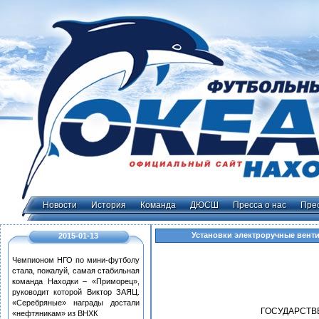
Новости
История
Команда
ДЮСШ
Пресса о нас
Пре
Установки электроручные венти
2015-01-13
Чемпионом НГО по мини-футболу
стала, пожалуй, самая стабильная
команда Находки – «Приморец»,
руководит которой Виктор ЗАЯЦ.
«Серебряные» награды достали
ГОСУДАРСТВ
«нефтяникам» из ВНХК