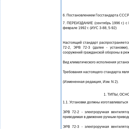
6. Постановлением Госстандарта СССР 
7. ПЕРЕИЗДАНИЕ (сентябрь 1996 г.) с 
феврале 1992 г. (ИУС 3-88, 5-92)
Настоящий стандарт распространяется
72-2, ЭРВ 72-3 (далее - установки
сооружений гражданской обороны в реж
Вид климатического исполнения установ
Требования настоящего стандарта явл
(Измененная редакция, Изм. N 2).
1. ТИПЫ, ОС
1.1. Установки должны изготавливаться 
ЭРВ 72-2 - электроручная вентилято
приводимая в движение ручным приводо
ЭРВ 72-3 - электроручная вентилято