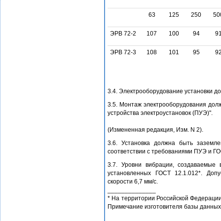
63
125
250
50
ЭРВ 72-2
107
100
94
9
ЭРВ 72-3
108
101
95
9
3.4. Электрооборудование установки до
3.5. Монтаж электрооборудования дол
устройства электроустановок (ПУЭ)".
(Измененная редакция, Изм. N 2).
3.6. Установка должна быть зазем
соответствии с требованиями ПУЭ и ГО
3.7. Уровни вибрации, создаваемые
установленных ГОСТ 12.1.012*. Доп
скорости 6,7 мм/с.
______________
* На территории Российской Федерации 
Примечание изготовителя базы данных