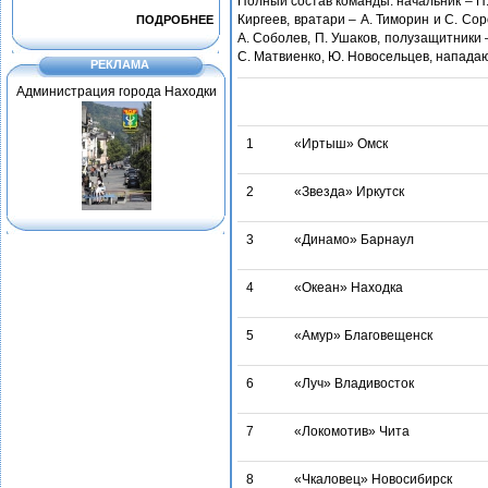
Полный состав команды: начальник – П.
Киргеев, вратари – А. Тиморин и С. Сор
ПОДРОБНЕЕ
А. Соболев, П. Ушаков, полузащитники –
С. Матвиенко, Ю. Новосельцев, нападаю
РЕКЛАМА
Администрация города Находки
1
«Иртыш» Омск
2
«Звезда» Иркутск
3
«Динамо» Барнаул
4
«Океан» Находка
5
«Амур» Благовещенск
6
«Луч» Владивосток
7
«Локомотив» Чита
8
«Чкаловец» Новосибирск