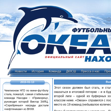
Новости
История
Команда
ДЮСШ
Пресса о нас
Пре
Вых
2015-01-13
Этот сезон должен был стать, и ст
Чемпионом НГО по мини-футболу
оказаться в итоговой пятерке – и в б
стала, пожалуй, самая стабильная
второй лиги – одной из буферных зо
команда Находки – «Приморец»,
классом ниже. «Океан» справился с пос
руководит которой Виктор ЗАЯЦ.
место из 19 команд (небывалое количест
«Серебряные» награды достали
«нефтяникам» из ВНХК