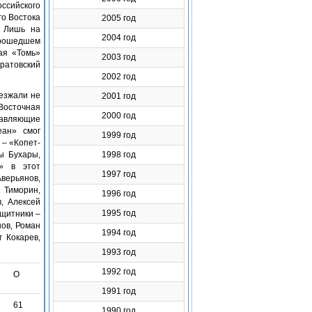
оссийского
го Востока
2005 год
. Лишь на
2004 год
прошедшем
ая «Томь»
2003 год
аратовский
2002 год
иезжали не
2001 год
Восточная
2000 год
тавляющие
еан» смог
1999 год
 – «Копет-
ы Бухары,
1998 год
а» в этот
1997 год
верьянов,
 Тиморин,
1996 год
, Алексей
1995 год
ащитники –
нов, Роман
1994 год
 Кокарев,
1993 год
1992 год
О
1991 год
61
1990 год