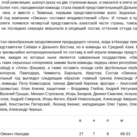
 этой революции, шагнул сразу на две ступеньки выше, и оказался в элите р
Более того, находкинская команда стала первой представительницей Дальне
 лиге, и вместе с Тюменью, первыми представителями всего Зауралья
й год компанию «Океану» составил владивостокский «Луч». И только в 
 элите появился четвертый представитель азиатской части страны, томск
 на последних секундах впрыгнула в уходящий состав, оттеснив оттуда с
стал своеобразным продолжением предыдущего сезона, когда в Находку пр
редставители Сибири и Дальнего Востока, но и команды из Средней Азии. 
а чрезвычайно интернациональной по составу, в ней играли команды предс
лик, каждая из которых ныне является суверенным государством. «Ок
 таких серьезных соперников, какими были команды лидеры своих республик
хабад) и «Алга» (Бишкек), а также оставить позади себя футбольные клуб
еногорска, Павлодара, Чимкента, Барнаула, Иркутска. Состав «Океан
ельный год выглядел следующим образом: главный тренер Александр А
к команды Петр Комиссаров, тренер Дмитрий Киргеев; вратари – Анатолий
оромытько, Алан Кокоев; защитники – Владимир Гле6ов, Андрей Нетунаев
Василий Грыцан, Михаил Строганов, Игорь Захаров, Даниил Смаглюк; полуз
злов, Андрей Смирнов, Игорь Фатин, Юрий Новосельцев, Александр Аверья
цкий, Константин Питерский, Леонид Киенко; нападающие Олег Гарин, Олег
бов, Александр Черных.
в
н
п
м
«Океан» Находка
27
7
8
68-33