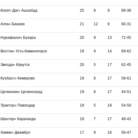
«Копет-Даг» Ашхабад
25
8
9
89-36
«Алга» Бишкек
21
12
9
60-31
«Нурафшон» Бухара
20
9
13
72-45
«Восток» Усть-Каменогорск
19
9
14
69-62
«Звезда» Иркутск
20
5
17
62-45
«Кузбасс» Кемерово
19
6
17
58-61
«Целинник» Целиноград
19
6
17
44-51
«Трактор» Павлодар
19
5
18
54-50
«Шахтер» Караганда
18
7
17
48-42
«Химик» Джамбул
17
9
16
56-47