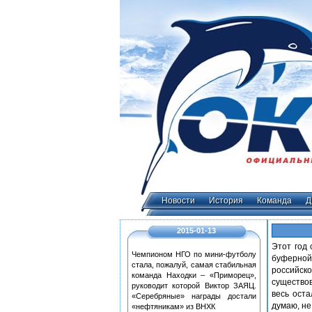
Новости
История
Команда
2015-01-13
Этот год 
Чемпионом НГО по мини-футболу
буферной
стала, пожалуй, самая стабильная
российс
команда Находки – «Приморец»,
существов
руководит которой Виктор ЗАЯЦ.
весь оста
«Серебряные» награды достали
думаю, не
«нефтяникам» из ВНХК