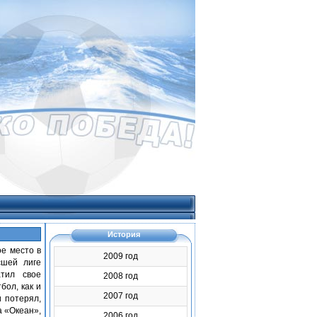
История
ое место в
2009 год
сшей лиге
тил свое
2008 год
бол, как и
2007 год
и потерял,
а «Океан»,
2006 год