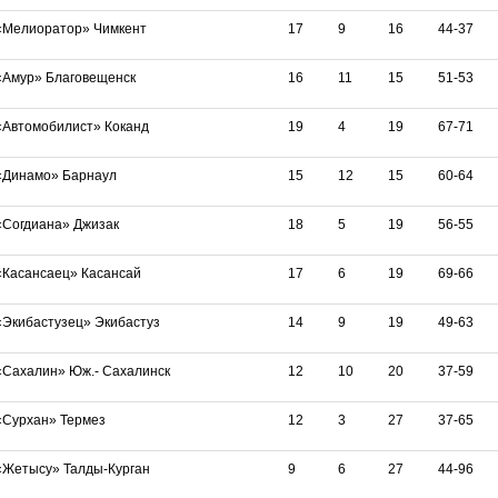
«Мелиоратор» Чимкент
17
9
16
44-37
«Амур» Благовещенск
16
11
15
51-53
«Автомобилист» Коканд
19
4
19
67-71
«Динамо» Барнаул
15
12
15
60-64
«Согдиана» Джизак
18
5
19
56-55
«Касансаец» Касансай
17
6
19
69-66
«Экибастузец» Экибастуз
14
9
19
49-63
«Сахалин» Юж.- Сахалинск
12
10
20
37-59
«Сурхан» Термез
12
3
27
37-65
«Жетысу» Талды-Курган
9
6
27
44-96