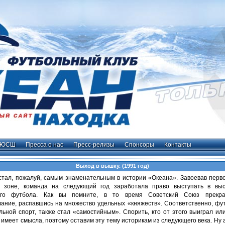
ДЮСШ
Пресса о нас
Пресс-релизы
Спонсоры
Контакты
Выход в вышку. (1991 год)
стал, пожалуй, самым знаменательным в истории «Океана». Завоевав перв
 зоне, команда на следующий год заработала право выступать в вы
кого футбола. Как вы помните, в то время Советский Союз прекра
ание, распавшись на множество удельных «княжеств». Соответственно, фут
льной спорт, также стал «самостийным». Спорить, кто от этого выиграл ил
 имеет смысла, поэтому оставим эту тему историкам из следующего века. Ну 