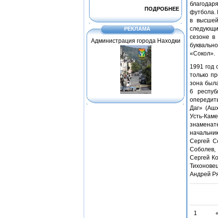
благодаря
ПОДРОБНЕЕ
футбола. 
в высшей
следующи
РЕКЛАМА
сезоне в
Администрация города Находки
буквально
«Сокол».
1991 год 
только п
зона был
6 респуб
опередить
Даг» (Аш
Усть-Кам
знаменат
начальни
Сергей С
Соболев, 
Сергей Ко
Тихонове
Андрей Ря
1